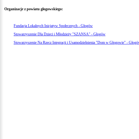
Organizacje z powiatu głogowskiego:
Fundacja Lokalnych Inicjatyw Społecznych - Głogów
Stowarzyszenie Dla Dzieci i Młodzieży "SZANSA" - Głogów
Stowarzyszenie Na Rzecz Integracji i Usamodzielnienia "Dom w Głogowie" - Głog