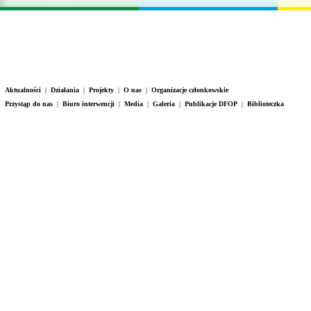
Aktualności
|
Działania
|
Projekty
|
O nas
|
Organizacje członkowskie
Przystąp do nas
|
Biuro interwencji
|
Media
|
Galeria
|
Publikacje DFOP
|
Biblioteczka